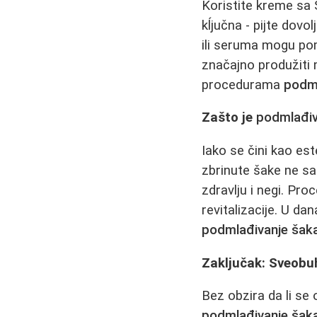
Koristite kreme sa 
kĺjučna - pijte dovo
ili seruma mogu po
značajno produžiti 
procedurama
podml
Zašto je
podmlađiv
Iako se čini kao est
zbrinute šake ne sa
zdravlju i negi. Pro
revitalizacije. U d
podmlađivanje šak
Zaključak: Sveobu
Bez obzira da li se
podmlađivanje šak