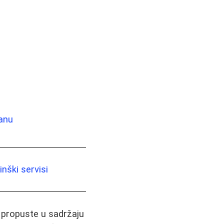
ranu
nški servisi
i propuste u sadržaju