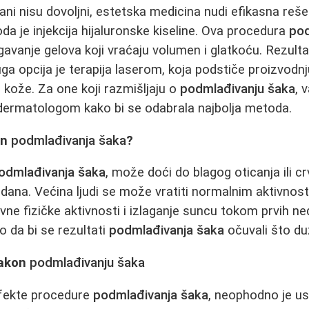
ani nisu dovoljni, estetska medicina nudi efikasna reš
da je injekcija hijaluronske kiseline. Ova procedura
pod
vanje gelova koji vraćaju volumen i glatkoću. Rezultati
ga opcija je terapija laserom, koja podstiče proizvodnj
 kože. Za one koji razmišljaju o
podmlađivanju šaka
, 
 dermatologom kako bi se odabrala najbolja metoda.
on
podmlađivanja šaka
?
odmlađivanja šaka
, može doći do blagog oticanja ili cr
 dana. Većina ljudi se može vratiti normalnim aktivn
ivne fizičke aktivnosti i izlaganje suncu tokom prvih n
o da bi se rezultati
podmlađivanja šaka
očuvali što du
nakon
podmlađivanju šaka
efekte procedure
podmlađivanja šaka
, neophodno je usv