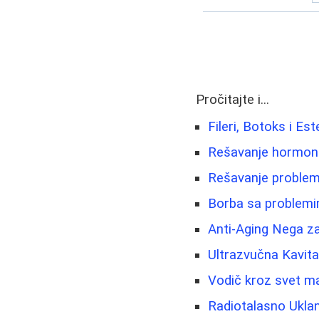
Pročitajte i...
Fileri, Botoks i Est
Rešavanje hormonsk
Rešavanje problema
Borba sa problemim
Anti-Aging Nega z
Ultrazvučna Kavitac
Vodič kroz svet ma
Radiotalasno Uklan