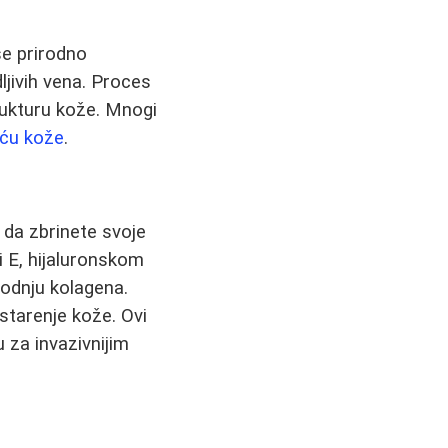
se prirodno
ljivih vena. Proces
rukturu kože. Mnogi
oću kože
.
 da zbrinete svoje
i E, hijaluronskom
vodnju kolagena.
starenje kože. Ovi
 za invazivnijim