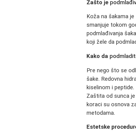
Zašto je
podmlađiv
Koža na šakama je i
smanjuje tokom godi
podmlađivanja šaka 
koji žele da podmla
Kako da
podmladit
Pre nego što se odl
šake. Redovna hidra
kiselinom i peptide.
Zaštita od sunca je
koraci su osnova 
metodama.
Estetske procedur