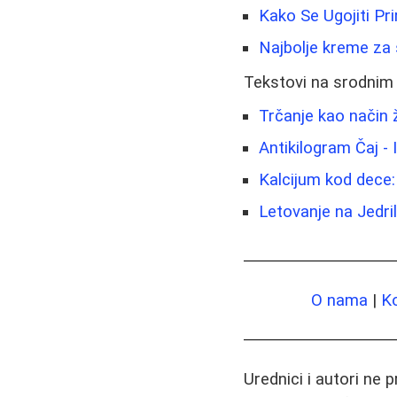
Kako Se Ugojiti Pr
Najbolje kreme za s
Tekstovi na srodnim
Trčanje kao način ž
Antikilogram Čaj - 
Kalcijum kod dece: 
Letovanje na Jedri
O nama
|
K
Urednici i autori ne 