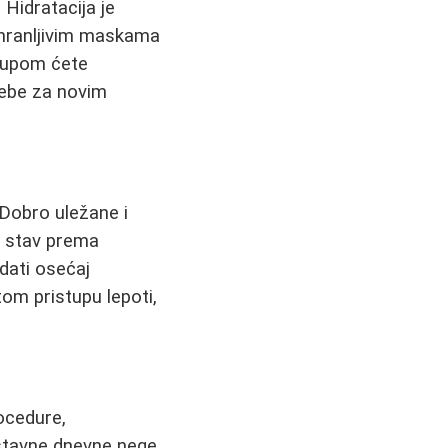
Hidratacija je
i hranljivim maskama
stupom ćete
rebe za novim
 Dobro uležane i
n stav prema
dati osećaj
tom pristupu lepoti,
ocedure,
ostavne dnevne nege