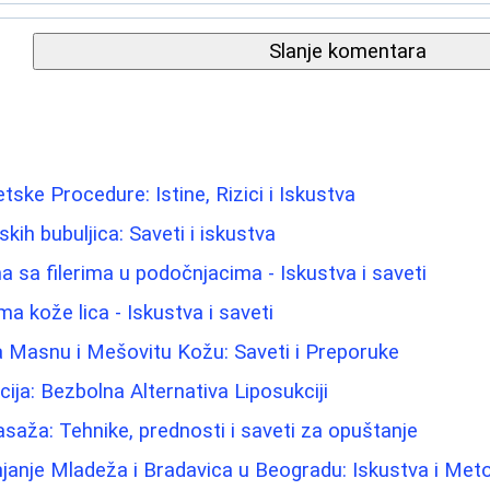
Slanje komentara
etske Procedure: Istine, Rizici i Iskustva
ih bubuljica: Saveti i iskustva
 sa filerima u podočnjacima - Iskustva i saveti
a kože lica - Iskustva i saveti
a Masnu i Mešovitu Kožu: Saveti i Preporuke
ija: Bezbolna Alternativa Liposukciji
saža: Tehnike, prednosti i saveti za opuštanje
janje Mladeža i Bradavica u Beogradu: Iskustva i Met