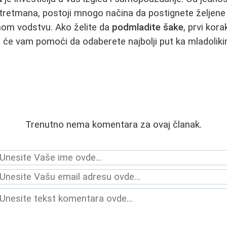
 tretmana, postoji mnogo načina da postignete željene r
nom vodstvu. Ako želite da
podmladite šake
, prvi kora
 će vam pomoći da odaberete najbolji put ka mladoliki
Trenutno nema komentara za ovaj članak.