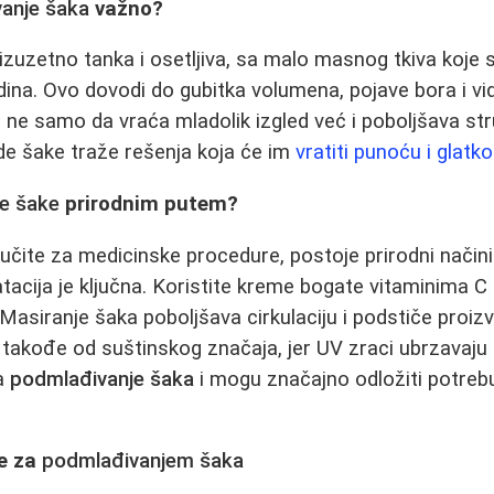
anje šaka
važno?
zuzetno tanka i osetljiva, sa malo masnog tkiva koje 
na. Ovo dovodi do gubitka volumena, pojave bora i vid
ne samo da vraća mladolik izgled već i poboljšava st
de šake traže rešenja koja će im
vratiti punoću i glatk
e šake
prirodnim putem?
učite za medicinske procedure, postoje prirodni načini
tacija je ključna. Koristite kreme bogate vitaminima C 
 Masiranje šaka poboljšava cirkulaciju i podstiče proiz
 takođe od suštinskog značaja, jer UV zraci ubrzavaju 
za
podmlađivanje šaka
i mogu značajno odložiti potrebu
e za
podmlađivanjem šaka