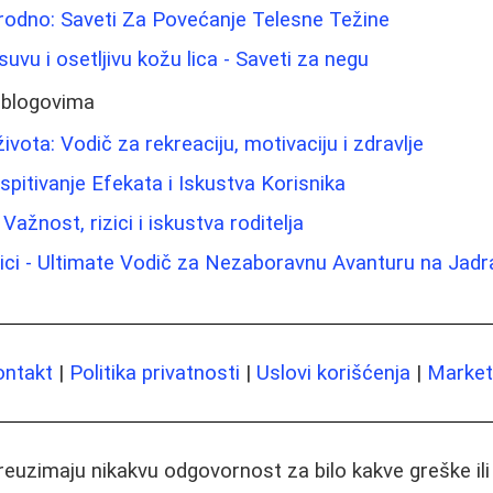
irodno: Saveti Za Povećanje Telesne Težine
uvu i osetljivu kožu lica - Saveti za negu
 blogovima
ivota: Vodič za rekreaciju, motivaciju i zdravlje
Ispitivanje Efekata i Iskustva Korisnika
Važnost, rizici i iskustva roditelja
lici - Ultimate Vodič za Nezaboravnu Avanturu na Jad
ontakt
|
Politika privatnosti
|
Uslovi korišćenja
|
Marketi
preuzimaju nikakvu odgovornost za bilo kakve greške il