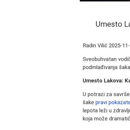
Umesto La
Radin Vilić
2025-11
Sveobuhvatan vodič
podmlađivanja šaka 
Umesto Lakova: Ka
U potrazi za savrše
šake
pravi pokazate
lepota leži u zdravlj
koja može dramatič