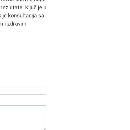
ezultate. Ključ je u
k je konsultacija sa
m i zdravim