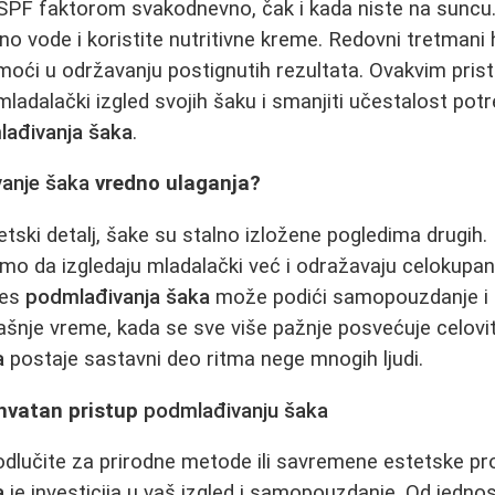
SPF faktorom svakodnevno, čak i kada niste na suncu. 
ljno vode i koristite nutritivne kreme. Redovni tretman
moći u održavanju postignutih rezultata. Ovakvim pri
mladalački izgled svojih šaku i smanjiti učestalost pot
ađivanja šaka
.
anje šaka
vredno ulaganja?
etski detalj, šake su stalno izložene pogledima drugih.
mo da izgledaju mladalački već i odražavaju celokupa
ces
podmlađivanja šaka
može podići samopouzdanje i 
anašnje vreme, kada se sve više pažnje posvećuje celovi
a
postaje sastavni deo ritma nege mnogih ljudi.
hvatan pristup
podmlađivanju šaka
 odlučite za prirodne metode ili savremene estetske pr
a
je investicija u vaš izgled i samopouzdanje. Od jedn