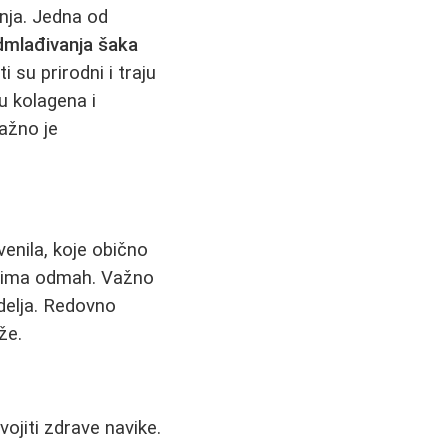
enja. Jedna od
mlađivanja šaka
 su prirodni i traju
u kolagena i
važno je
venila, koje obično
ostima odmah. Važno
edelja. Redovno
že.
ojiti zdrave navike.