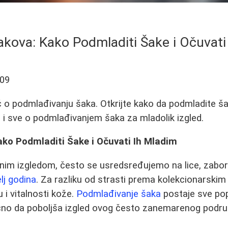
kova: Kako Podmladiti Šake i Očuvati
-09
 o podmlađivanju šaka. Otkrijte kako da podmladite š
i sve o podmlađivanjem šaka za mladolik izgled.
ko Podmladiti Šake i Očuvati Ih Mladim
nim izgledom, često se usredsređujemo na lice, zabora
lj godina
. Za razliku od strasti prema kolekcionarskim
u i vitalnosti kože.
Podmlađivanje šaka
postaje sve pop
no da poboljša izgled ovog često zanemarenog podru