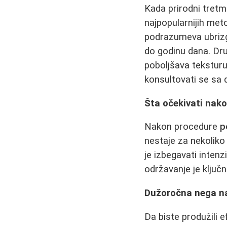
Kada prirodni tretm
najpopularnijih meto
podrazumeva ubrizga
do godinu dana. Dru
poboljšava teksturu
konsultovati se sa
Šta očekivati nak
Nakon procedure
p
nestaje za nekoliko
je izbegavati intenz
održavanje je ključn
Dužoročna nega 
Da biste produžili 