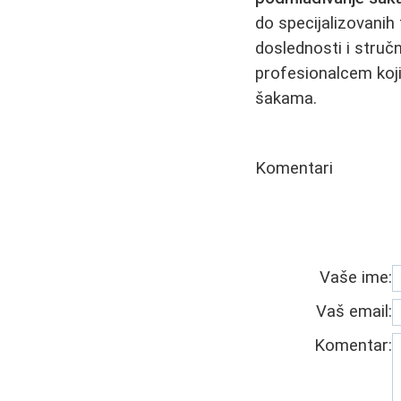
do specijalizovanih
doslednosti i struč
profesionalcem koji
šakama.
Komentari
Vaše ime:
Vaš email:
Komentar: