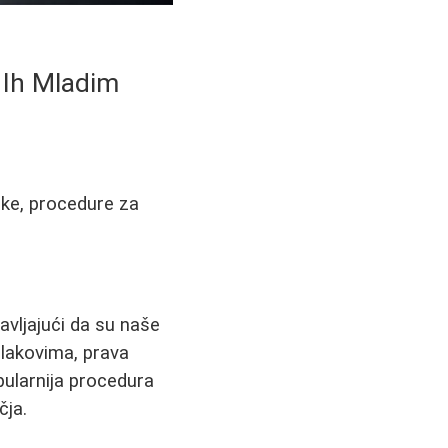
 Ih Mladim
ake, procedure za
vljajući da su naše
 lakovima, prava
ularnija procedura
čja.