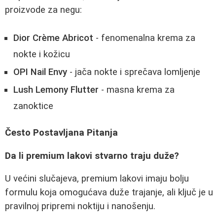
proizvode za negu:
Dior Crème Abricot
- fenomenalna krema za
nokte i kožicu
OPI Nail Envy
- jača nokte i sprečava lomljenje
Lush Lemony Flutter
- masna krema za
zanoktice
Često Postavljana Pitanja
Da li premium lakovi stvarno traju duže?
U većini slučajeva, premium lakovi imaju bolju
formulu koja omogućava duže trajanje, ali ključ je u
pravilnoj pripremi noktiju i nanošenju.