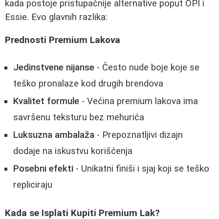
kada postoje pristupačnije alternative poput OPI i
Essie. Evo glavnih razlika:
Prednosti Premium Lakova
Jedinstvene nijanse
- Često nude boje koje se
teško pronalaze kod drugih brendova
Kvalitet formule
- Većina premium lakova ima
savršenu teksturu bez mehurića
Luksuzna ambalaža
- Prepoznatljivi dizajn
dodaje na iskustvu korišćenja
Posebni efekti
- Unikatni finiši i sjaj koji se teško
repliciraju
Kada se Isplati Kupiti Premium Lak?