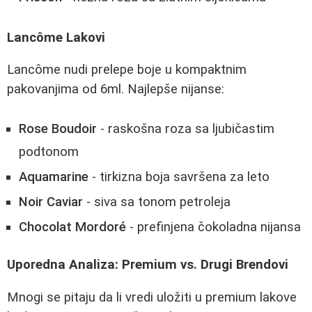
Lancôme Lakovi
Lancôme nudi prelepe boje u kompaktnim
pakovanjima od 6ml. Najlepše nijanse:
Rose Boudoir
- raskošna roza sa ljubičastim
podtonom
Aquamarine
- tirkizna boja savršena za leto
Noir Caviar
- siva sa tonom petroleja
Chocolat Mordoré
- prefinjena čokoladna nijansa
Uporedna Analiza: Premium vs. Drugi Brendovi
Mnogi se pitaju da li vredi uložiti u premium lakove