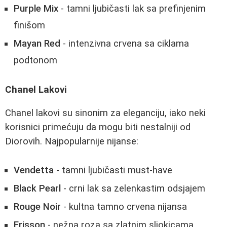
Purple Mix
- tamni ljubičasti lak sa prefinjenim
finišom
Mayan Red
- intenzivna crvena sa ciklama
podtonom
Chanel Lakovi
Chanel lakovi su sinonim za eleganciju, iako neki
korisnici primećuju da mogu biti nestalniji od
Diorovih. Najpopularnije nijanse:
Vendetta
- tamni ljubičasti must-have
Black Pearl
- crni lak sa zelenkastim odsjajem
Rouge Noir
- kultna tamno crvena nijansa
Frisson
- nežna roza sa zlatnim sljokicama