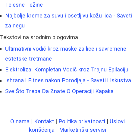
Telesne Težine
Najbolje kreme za suvu i osetljivu kožu lica - Saveti
za negu
Tekstovi na srodnim blogovima
Ultimativni vodič kroz maske za lice i savremene
estetske tretmane
Elektroliza: Kompletan Vodič kroz Trajnu Epilaciju
Ishrana i Fitnes nakon Porodjaja - Saveti i Iskustva
Sve Što Treba Da Znate O Operaciji Kapaka
O nama
|
Kontakt
|
Politika privatnosti
|
Uslovi
korišćenja
|
Marketinški servisi