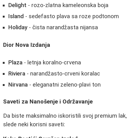
Delight
- rozo-zlatna kameleonska boja
Island
- sedefasto plava sa roze podtonom
Holiday
- čista narandžasta nijansa
Dior Nova Izdanja
Plaza
- letnja koralno-crvena
Riviera
- narandžasto-crveni koralac
Nirvana
- eleganatni zeleno-plavi ton
Saveti za Nanošenje i Održavanje
Da biste maksimalno iskoristili svoj premium lak,
slede neki korisni saveti: