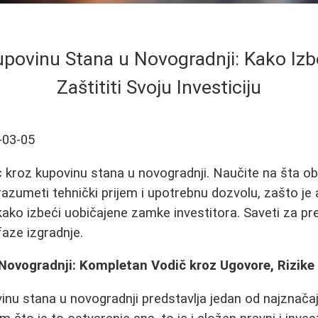
upovinu Stana u Novogradnji: Kako Izb
Zaštititi Svoju Investiciju
-03-05
kroz kupovinu stana u novogradnji. Naučite na šta obr
azumeti tehnički prijem i upotrebnu dozvolu, zašto je
 kako izbeći uobičajene zamke investitora. Saveti za pr
faze izgradnje.
ovogradnji: Kompletan Vodič kroz Ugovore, Rizike 
inu stana u novogradnji predstavlja jedan od najznačajni