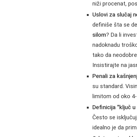
niži procenat, p
Uslovi za slučaj 
definiše šta se d
silom
? Da li inve
nadoknadu trošk
tako da neodobre
Insistirajte na jasn
Penali za kašnjenj
su standard. Visi
limitom od oko 4-
Definicija "ključ u
Često se isključu
idealno je da pri