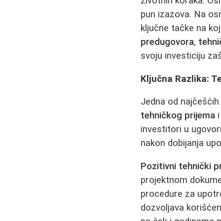
životnih koraka. Osi
pun izazova. Na osn
ključne tačke na ko
predugovora
,
tehni
svoju investiciju zaš
Ključna Razlika: T
Jedna od najčešćih
tehničkog prijema
investitori u ugovo
nakon dobijanja upo
Pozitivni tehnički p
projektnom dokumen
procedure za upotr
dozvoljava korišćen