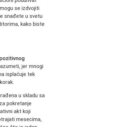
sticioni poduhvat
 mogu se izdvojiti
se snađete u svetu
itorima, kako biste
pozitivnog
razumeti, jer mnogi
na isplaćuje tek
korak.
zgrađena u skladu sa
za pokretanje
tivni akt koji
otrajati mesecima,