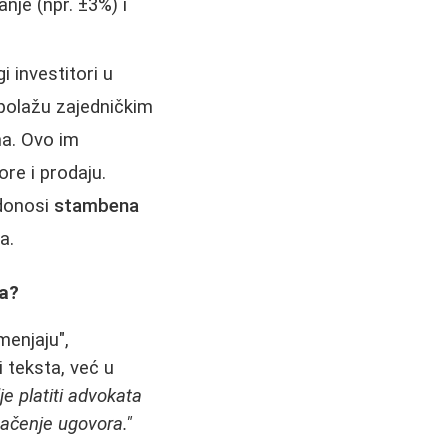
nje (npr. ±3%) i
 investitori u
polažu zajedničkim
ma. Ovo im
re i prodaju.
 donosi
stambena
a.
ra?
menjaju",
 teksta, već u
je platiti advokata
mačenje ugovora."