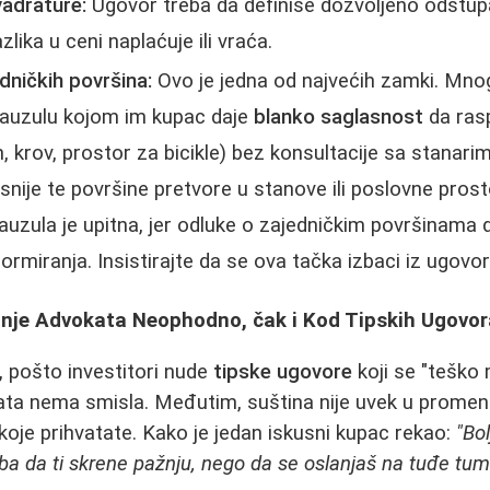
adrature:
Ugovor treba da definiše dozvoljeno odstupa
zlika u ceni naplaćuje ili vraća.
dničkih površina:
Ovo je jedna od najvećih zamki. Mnogi
lauzulu kojom im kupac daje
blanko saglasnost
da ras
, krov, prostor za bicikle) bez konsultacije sa stanari
ije te površine pretvore u stanove ili poslovne prosto
auzula je upitna, jer odluke o zajedničkim površinama
rmiranja. Insistirajte da se ova tačka izbaci iz ugovor
nje Advokata Neophodno, čak i Kod Tipskih Ugovo
, pošto investitori nude
tipske ugovore
koji se "teško 
ta nema smisla. Međutim, suština nije uvek u promeni
koje prihvatate. Kako je jedan iskusni kupac rekao:
"Bol
ba da ti skrene pažnju, nego da se oslanjaš na tuđe tu