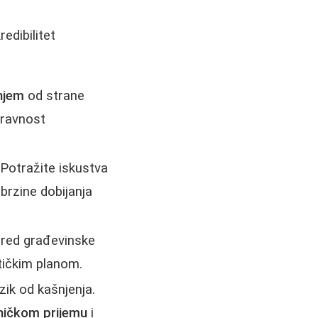
edibilitet
njem
od strane
pravnost
 Potražite iskustva
 brzine dobijanja
ored građevinske
stičkim planom.
zik od kašnjenja.
ničkom prijemu
i