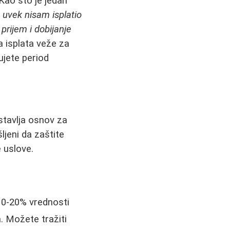
Kao što je jedan
 uvek nisam isplatio
prijem i dobijanje
 isplata veže za
ujete period
stavlja osnov za
ljeni da zaštite
 uslove.
10-20% vrednosti
. Možete tražiti