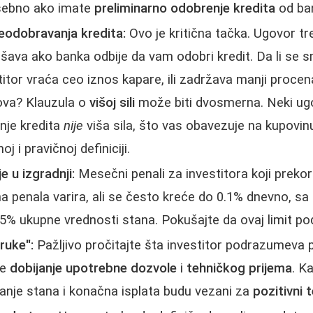
osebno ako imate
preliminarno odobrenje kredita
od ba
neodobravanja kredita:
Ovo je kritična tačka. Ugovor tr
ešava ako banka odbije da vam odobri kredit. Da li se 
stitor vraća ceo iznos kapare, ili zadržava manji procen
ova? Klauzula o
višoj sili
može biti dvosmerna. Neki ug
nje kredita
nije
viša sila, što vas obavezuje na kupovinu 
oj i pravičnoj definiciji.
e u izgradnji:
Mesečni penali za investitora koji preko
na penala varira, ali se često kreće do 0.1% dnevno, s
5% ukupne vrednosti stana. Pokušajte da ovaj limit po
 ruke":
Pažljivo pročitajte šta investitor podrazumeva
je
dobijanje upotrebne dozvole
i
tehničkog prijema
. K
manje stana i konačna isplata budu vezani za
pozitivni 