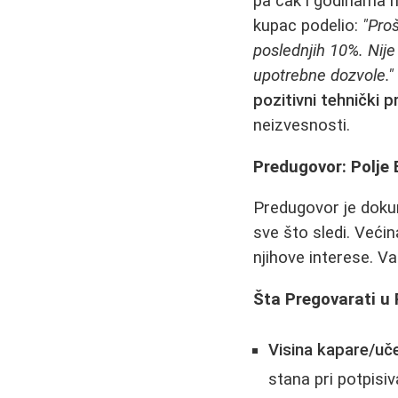
pa čak i godinama n
kupac podelio:
"Pro
poslednjih 10%. Nije 
upotrebne dozvole."
pozitivni tehnički p
neizvesnosti.
Predugovor: Polje 
Predugovor je dokum
sve što sledi. Većin
njihove interese. V
Šta Pregovarati u
Visina kapare/uče
stana pri potpisi