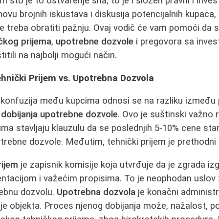
m što je to ostvarenje sna, to je i složen pravni i inve
ovu brojnih iskustava i diskusija potencijalnih kupaca,
je treba obratiti pažnju. Ovaj vodič će vam pomoći da 
čkog prijema
,
upotrebne dozvole
i pregovora sa invest
titili na najbolji mogući način.
ehnički Prijem vs. Upotrebna Dozvola
 konfuzija među kupcima odnosi se na razliku između
i
dobijanja upotrebne dozvole
. Ovo je suštinski važno 
rima stavljaju klauzulu da se poslednjih 5-10% cene sta
trebne dozvole. Međutim, tehnički prijem je prethodni 
rijem
je zapisnik komisije koja utvrđuje da je zgrada i
tacijom i važećim propisima. To je neophodan uslov 
ebnu dozvolu.
Upotrebna dozvola
je konačni administra
je objekta. Proces njenog dobijanja može, nažalost, p