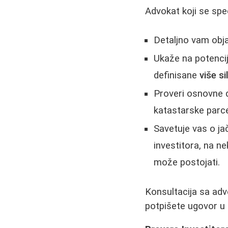
Advokat koji se spe
Detaljno vam obja
Ukaže na potencij
definisane
više si
Proveri osnovne 
katastarske parc
Savetuje vas o ja
investitora, na ne
može postojati.
Konsultacija sa adv
potpišete ugovor u