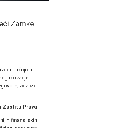
eći Zamke i
atiti pažnju u
 angažovanje
egovore, analizu
i Zaštitu Prava
jih finansijskih i