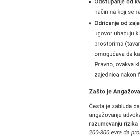
Odstupanje od kv
način na koji se ra
Odricanje od zaje
ugovor ubacuju k
prostorima (tavan
omogućava da kasn
Pravno, ovakva kl
zajednica
nakon fo
Zašto je Angažova
Česta je zabluda da
angažovanje advoka
razumevanju rizika
200-300 evra da pro