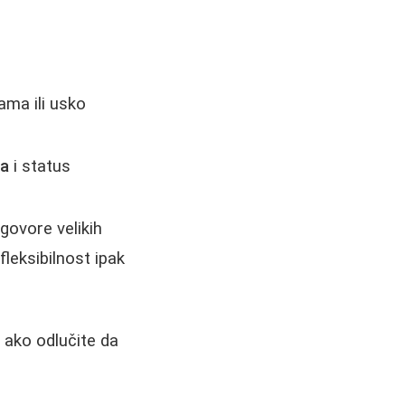
ama ili usko
la
i status
govore velikih
fleksibilnost ipak
 ako odlučite da