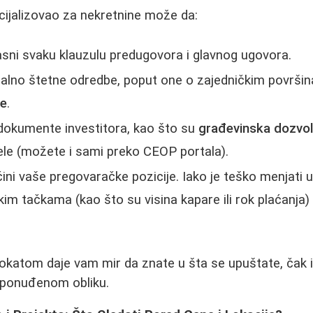
cijalizovao za nekretnine može da:
sni svaku klauzulu predugovora i glavnog ugovora.
alno štetne odredbe, poput one o zajedničkim površin
le
.
dokumente investitora, kao što su
građevinska dozvo
ele (možete i sami preko CEOP portala).
čini vaše pregovaračke pozicije. Iako je teško menjati u
kim tačkama (kao što su visina kapare ili rok plaćanja) 
okatom daje vam mir da znate u šta se upuštate, čak i
 ponuđenom obliku.