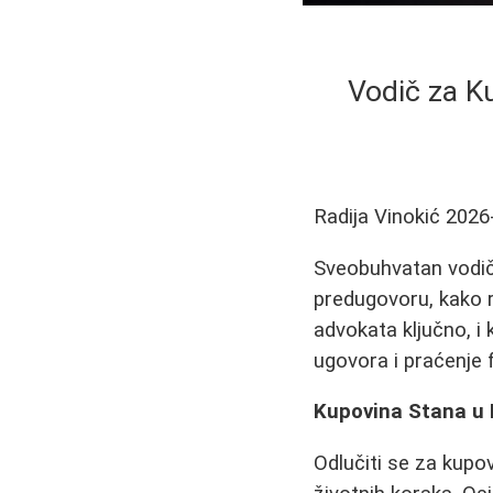
Vodič za K
Radija Vinokić
2026
Sveobuhvatan vodič 
predugovoru, kako r
advokata ključno, i
ugovora i praćenje 
Kupovina Stana u N
Odlučiti se za kupov