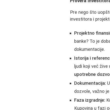
Provera Investitor
Pre nego što uopšte
investitora i projekt
Projektno finansi
banke? To je doba
dokumentacije.
Istorija i referenc
ljudi koji već živ
upotrebne dozvo
Dokumentacija:
U
dozvole, važno je 
Faza izgradnje:
Ku
Kupovina u fazi o