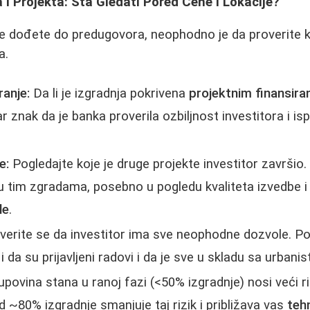
a i Projekta: Šta Gledati Pored Cene i Lokacije?
 dođete do predugovora, neophodno je da proverite kr
a.
ranje:
Da li je izgradnja pokrivena
projektnim finansira
r znak da je banka proverila ozbiljnost investitora i is
e:
Pogledajte koje je druge projekte investitor završio.
e u tim zgradama, posebno u pogledu kvaliteta izvedbe i
le
.
verite se da investitor ima sve neophodne dozvole. P
i da su prijavljeni radovi i da je sve u skladu sa urbani
povina stana u ranoj fazi (<50% izgradnje) nosi veći ri
d ~80% izgradnje smanjuje taj rizik i približava vas
teh