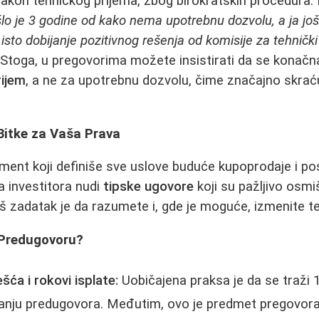
akon tehničkog prijema, zbog birokratskih procedura. 
šlo je 3 godine od kako nema upotrebnu dozvolu, a ja još
isto dobijanje pozitivnog rešenja od komisije za tehnički 
Stoga, u pregovorima možete insistirati da se konačna
rijem
, a ne za upotrebnu dozvolu, čime značajno skrać
Bitke za Vaša Prava
ent koji definiše sve uslove buduće kupoprodaje i po
a investitora nudi
tipske ugovore
koji su pažljivo osmiš
aš zadatak je da razumete i, gde je moguće, izmenite te
 Predugovoru?
šća i rokovi isplate:
Uobičajena praksa je da se traži 
vanju predugovora. Međutim, ovo je predmet pregovora