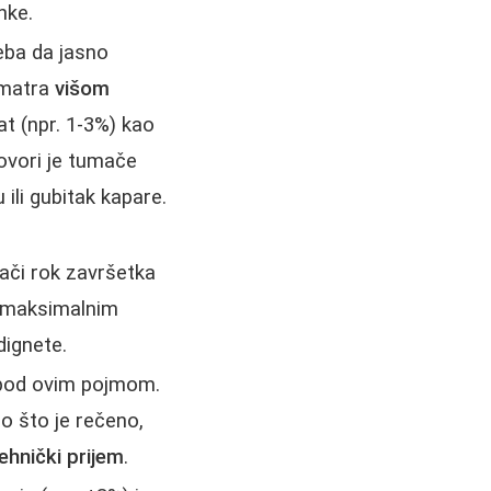
nke.
eba da jasno
smatra
višom
at (npr. 1-3%) kao
ovori je tumače
ili gubitak kapare.
rači rok završetka
a maksimalnim
dignete.
 pod ovim pojmom.
ao što je rečeno,
tehnički prijem
.