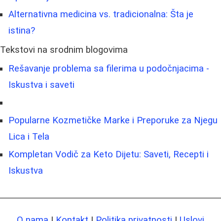
Alternativna medicina vs. tradicionalna: Šta je
istina?
Tekstovi na srodnim blogovima
Rešavanje problema sa filerima u podočnjacima -
Iskustva i saveti
Popularne Kozmetičke Marke i Preporuke za Njegu
Lica i Tela
Kompletan Vodič za Keto Dijetu: Saveti, Recepti i
Iskustva
O nama
|
Kontakt
|
Politika privatnosti
|
Uslovi