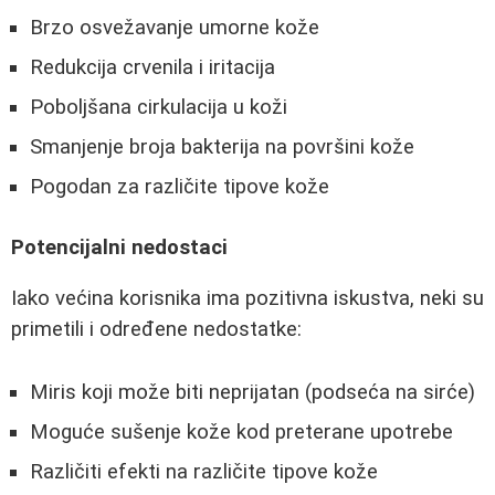
Brzo osvežavanje umorne kože
Redukcija crvenila i iritacija
Poboljšana cirkulacija u koži
Smanjenje broja bakterija na površini kože
Pogodan za različite tipove kože
Potencijalni nedostaci
Iako većina korisnika ima pozitivna iskustva, neki su
primetili i određene nedostatke:
Miris koji može biti neprijatan (podseća na sirće)
Moguće sušenje kože kod preterane upotrebe
Različiti efekti na različite tipove kože