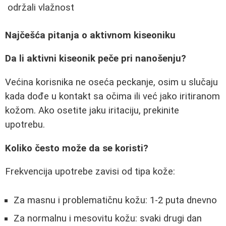
održali vlažnost
Najčešća pitanja o aktivnom kiseoniku
Da li aktivni kiseonik peče pri nanošenju?
Većina korisnika ne oseća peckanje, osim u slučaju
kada dođe u kontakt sa očima ili već jako iritiranom
kožom. Ako osetite jaku iritaciju, prekinite
upotrebu.
Koliko često može da se koristi?
Frekvencija upotrebe zavisi od tipa kože:
Za masnu i problematičnu kožu: 1-2 puta dnevno
Za normalnu i mesovitu kožu: svaki drugi dan