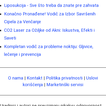
Liposukcija - Sve što treba da znate pre zahvata
Konačno Pronađene! Vodič za Izbor Savršenih
Cipela za Venčanje
CO2 Laser za Ožiljke od Akni: Iskustva, Efekti i
Saveti
Kompletan vodič za probleme noktiju: Gljivice,
lečenje i prevencija
O nama
|
Kontakt
|
Politika privatnosti
|
Uslovi
korišćenja
|
Marketinški servisi
Urednici i autori ne preuzimaju nikakvu odgovornost