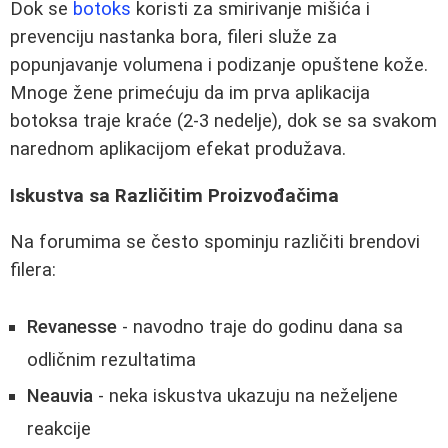
Dok se
botoks
koristi za smirivanje mišića i
prevenciju nastanka bora, fileri služe za
popunjavanje volumena i podizanje opuštene kože.
Mnoge žene primećuju da im prva aplikacija
botoksa traje kraće (2-3 nedelje), dok se sa svakom
narednom aplikacijom efekat produžava.
Iskustva sa Različitim Proizvođačima
Na forumima se često spominju različiti brendovi
filera:
Revanesse
- navodno traje do godinu dana sa
odličnim rezultatima
Neauvia
- neka iskustva ukazuju na neželjene
reakcije