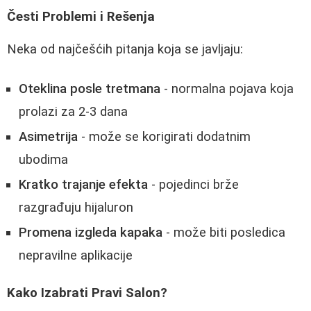
Česti Problemi i Rešenja
Neka od najčešćih pitanja koja se javljaju:
Oteklina posle tretmana
- normalna pojava koja
prolazi za 2-3 dana
Asimetrija
- može se korigirati dodatnim
ubodima
Kratko trajanje efekta
- pojedinci brže
razgrađuju hijaluron
Promena izgleda kapaka
- može biti posledica
nepravilne aplikacije
Kako Izabrati Pravi Salon?