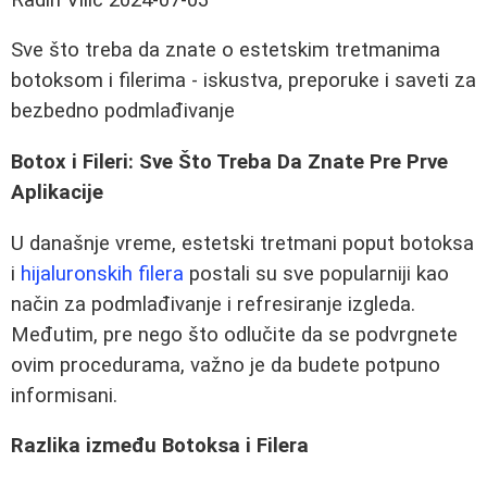
Sve što treba da znate o estetskim tretmanima
botoksom i filerima - iskustva, preporuke i saveti za
bezbedno podmlađivanje
Botox i Fileri: Sve Što Treba Da Znate Pre Prve
Aplikacije
U današnje vreme, estetski tretmani poput botoksa
i
hijaluronskih filera
postali su sve popularniji kao
način za podmlađivanje i refresiranje izgleda.
Međutim, pre nego što odlučite da se podvrgnete
ovim procedurama, važno je da budete potpuno
informisani.
Razlika između Botoksa i Filerа