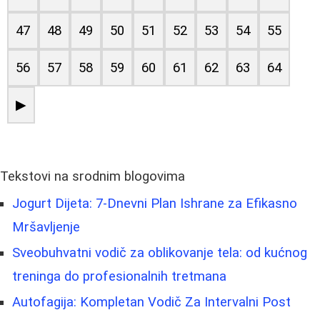
47
48
49
50
51
52
53
54
55
56
57
58
59
60
61
62
63
64
▶
Tekstovi na srodnim blogovima
Jogurt Dijeta: 7-Dnevni Plan Ishrane za Efikasno
Mršavljenje
Sveobuhvatni vodič za oblikovanje tela: od kućnog
treninga do profesionalnih tretmana
Autofagija: Kompletan Vodič Za Intervalni Post