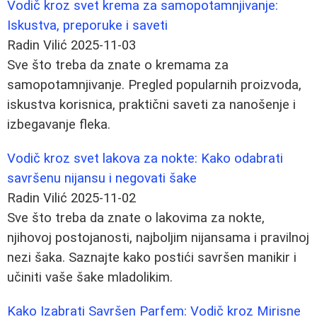
Vodič kroz svet krema za samopotamnjivanje:
Iskustva, preporuke i saveti
Radin Vilić
2025-11-03
Sve što treba da znate o kremama za
samopotamnjivanje. Pregled popularnih proizvoda,
iskustva korisnica, praktični saveti za nanošenje i
izbegavanje fleka.
Vodič kroz svet lakova za nokte: Kako odabrati
savršenu nijansu i negovati šake
Radin Vilić
2025-11-02
Sve što treba da znate o lakovima za nokte,
njihovoj postojanosti, najboljim nijansama i pravilnoj
nezi šaka. Saznajte kako postići savršen manikir i
učiniti vaše šake mladolikim.
Kako Izabrati Savršen Parfem: Vodič kroz Mirisne