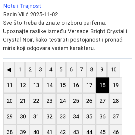
Note i Trajnost
Radin Vilić
2025-11-02
Sve što treba da znate o izboru parfema.
Upoznajte razlike između Versace Bright Crystal i
Crystal Noir, kako testirati postojanost i pronaći
miris koji odgovara vašem karakteru.
◀
1
2
3
4
5
6
7
8
9
10
11
12
13
14
15
16
17
18
19
20
21
22
23
24
25
26
27
28
29
30
31
32
33
34
35
36
37
38
39
40
41
42
43
44
45
46