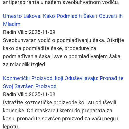
antiperspiranta u našem sveobuhvatnom vodiču.
Umesto Lakova: Kako Podmladiti Šake i Očuvati Ih
Mladim
Radin Vilić
2025-11-09
Sveobuhvatan vodič o podmlađivanju šaka. Otkrijte
kako da podmladite šake, procedure za
podmlađivanja šaka i sve o podmlađivanjem šaka
za mladolik izgled.
Kozmetički Proizvodi koji Oduševljavaju: Pronađite
Svoj Savršen Proizvod
Radin Vilić
2025-11-08
Istražite kozmetičke proizvode koji su oduševili
korisnike. Od maskara i kremi do preparata za
kosu, pronađite savršen proizvod za vašu negu i
lepotu.