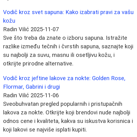
Vodič kroz svet sapuna: Kako izabrati pravi za vašu
kožu
Radin Vilić
2025-11-07
Sve što treba da znate o izboru sapuna. Istražite
razlike između tečnih i čvrstih sapuna, saznajte koji
su najbolji za suvu, masnu ili osetljivu kožu, i
otkrijte prirodne alternative.
Vodič kroz jeftine lakove za nokte: Golden Rose,
Flormar, Gabrini i drugi
Radin Vilić
2025-11-06
Sveobuhvatan pregled popularnih i pristupačnih
lakova za nokte. Otkrijte koji brendovi nude najbolji
odnos cene i kvaliteta, kakva su iskustva korisnica i
koji lakovi se najviše isplati kupiti.