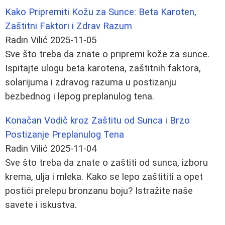
Kako Pripremiti Kožu za Sunce: Beta Karoten,
Zaštitni Faktori i Zdrav Razum
Radin Vilić
2025-11-05
Sve što treba da znate o pripremi kože za sunce.
Ispitajte ulogu beta karotena, zaštitnih faktora,
solarijuma i zdravog razuma u postizanju
bezbednog i lepog preplanulog tena.
Konačan Vodič kroz Zaštitu od Sunca i Brzo
Postizanje Preplanulog Tenа
Radin Vilić
2025-11-04
Sve što treba da znate o zaštiti od sunca, izboru
kremа, ulja i mleka. Kako se lepo zaštititi a opet
postići prelepu bronzanu boju? Istražite naše
savete i iskustva.