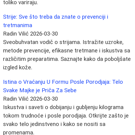
toliko variraju.
Strije: Sve što treba da znate o prevenciji i
tretmanima
Radin Vilić
2026-03-30
Sveobuhvatan vodič o strijama. Istražite uzroke,
metode prevencije, efikasne tretmane i iskustva sa
različitim preparatima. Saznajte kako da poboljšate
izgled kože.
Istina o Vraćanju U Formu Posle Porodjaja: Telo
Svake Majke je Priča Za Sebe
Radin Vilić
2026-03-30
Iskustva i saveti o dobijanju i gubljenju kilograma
tokom trudnoće i posle porodjaja. Otkrijte zašto je
svako telo jedinstveno i kako se nositi sa
promenama.