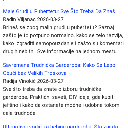
Male Grudi u Pubertetu: Sve Što Treba Da Znaš
Radin Viljanac
2026-03-27
Brineš se zbog malih grudi u pubertetu? Saznaj
zašto je to potpuno normalno, kako se telo razvija,
kako izgraditi samopouzdanje i zašto su komentari
drugih nebitni. Sve informacije na jednom mestu.
Savremena Trudnička Garderoba: Kako Se Lepo
Obući bez Velikih Troškova
Radija Vinokić
2026-03-27
Sve što treba da znate o izboru trudničke
garderobe. Praktični saveti, DIY ideje, gde kupiti
jeftino i kako da ostanete modne i udobne tokom
cele trudnoće.
Ultimativni vodič za bebinu garderobu: Šta zaista