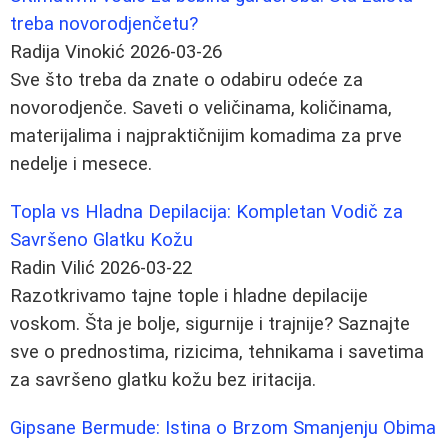
treba novorodjenčetu?
Radija Vinokić
2026-03-26
Sve što treba da znate o odabiru odeće za
novorodjenče. Saveti o veličinama, količinama,
materijalima i najpraktičnijim komadima za prve
nedelje i mesece.
Topla vs Hladna Depilacija: Kompletan Vodič za
Savršeno Glatku Kožu
Radin Vilić
2026-03-22
Razotkrivamo tajne tople i hladne depilacije
voskom. Šta je bolje, sigurnije i trajnije? Saznajte
sve o prednostima, rizicima, tehnikama i savetima
za savršeno glatku kožu bez iritacija.
Gipsane Bermude: Istina o Brzom Smanjenju Obima