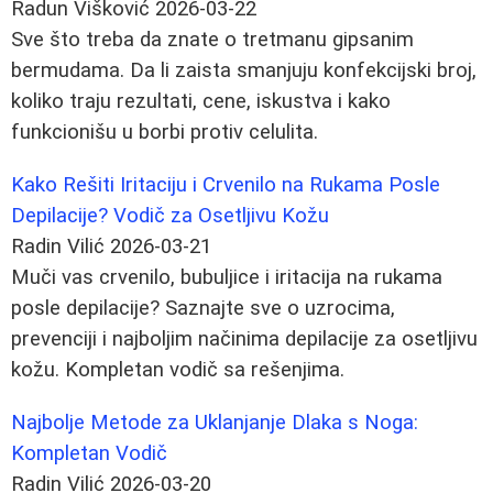
Radun Višković
2026-03-22
Sve što treba da znate o tretmanu gipsanim
bermudama. Da li zaista smanjuju konfekcijski broj,
koliko traju rezultati, cene, iskustva i kako
funkcionišu u borbi protiv celulita.
Kako Rešiti Iritaciju i Crvenilo na Rukama Posle
Depilacije? Vodič za Osetljivu Kožu
Radin Vilić
2026-03-21
Muči vas crvenilo, bubuljice i iritacija na rukama
posle depilacije? Saznajte sve o uzrocima,
prevenciji i najboljim načinima depilacije za osetljivu
kožu. Kompletan vodič sa rešenjima.
Najbolje Metode za Uklanjanje Dlaka s Noga:
Kompletan Vodič
Radin Vilić
2026-03-20