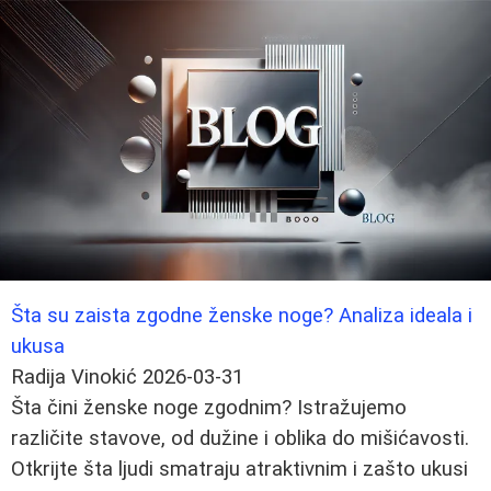
Šta su zaista zgodne ženske noge? Analiza ideala i
ukusa
Radija Vinokić
2026-03-31
Šta čini ženske noge zgodnim? Istražujemo
različite stavove, od dužine i oblika do mišićavosti.
Otkrijte šta ljudi smatraju atraktivnim i zašto ukusi