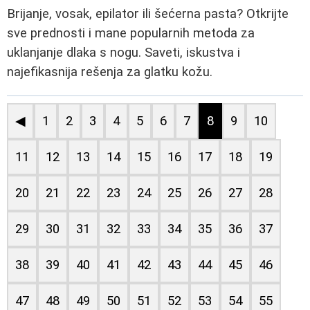
Brijanje, vosak, epilator ili šećerna pasta? Otkrijte
sve prednosti i mane popularnih metoda za
uklanjanje dlaka s nogu. Saveti, iskustva i
najefikasnija rešenja za glatku kožu.
◀
1
2
3
4
5
6
7
8
9
10
11
12
13
14
15
16
17
18
19
20
21
22
23
24
25
26
27
28
29
30
31
32
33
34
35
36
37
38
39
40
41
42
43
44
45
46
47
48
49
50
51
52
53
54
55