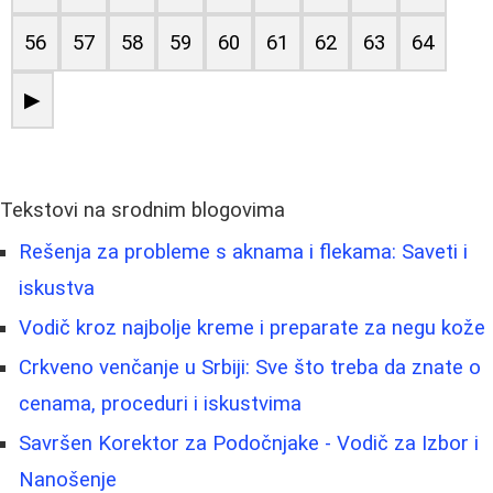
56
57
58
59
60
61
62
63
64
▶
Tekstovi na srodnim blogovima
Rešenja za probleme s aknama i flekama: Saveti i
iskustva
Vodič kroz najbolje kreme i preparate za negu kože
Crkveno venčanje u Srbiji: Sve što treba da znate o
cenama, proceduri i iskustvima
Savršen Korektor za Podočnjake - Vodič za Izbor i
Nanošenje