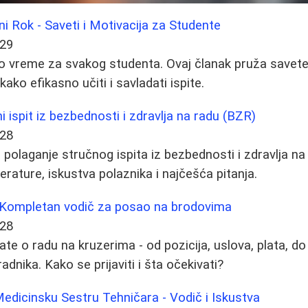
ni Rok - Saveti i Motivacija za Studente
-29
sno vreme za svakog studenta. Ovaj članak pruža savete,
ako efikasno učiti i savladati ispite.
i ispit iz bezbednosti i zdravlja na radu (BZR)
-28
polaganje stručnog ispita iz bezbednosti i zdravlja na
iterature, iskustva polaznika i najčešća pitanja.
 Kompletan vodič za posao na brodovima
-28
te o radu na kruzerima - od pozicija, uslova, plata, do
adnika. Kako se prijaviti i šta očekivati?
 Medicinsku Sestru Tehničara - Vodič i Iskustva