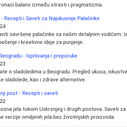
pronaći balans između strasti i pragmatizma.
- Recepti i Saveti za Najukusnije Palačinke
-24
viti savršene palačinke sa našim detaljnim vodičem. Ist
ečenje i kreativne ideje za punjenje.
 Beogradu - Ispitivanja i preporuke
-23
ate o sladoledima u Beogradu. Pregled ukusa, iskustv
e sladolede, kao i zdrave alternative.
ji post - Recepti i saveti
-22
 posna jela tokom Uskrsnjeg i drugih postova. Saveti za
 verzije omiljenih jela bez životinjskih proizvoda.