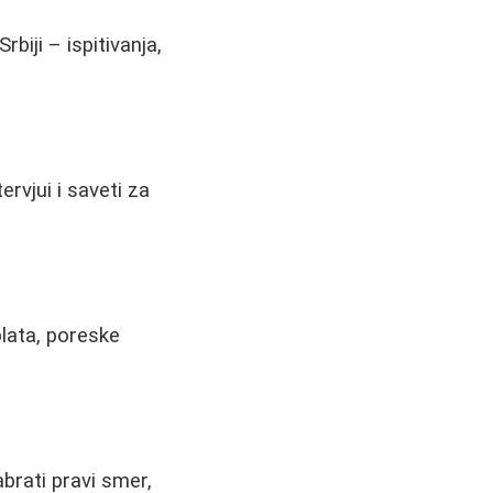
biji – ispitivanja,
ervjui i saveti za
plata, poreske
brati pravi smer,