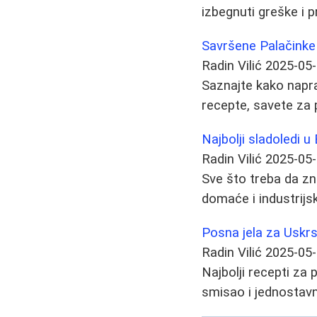
izbegnuti greške i 
Savršene Palačinke 
Radin Vilić
2025-05
Saznajte kako napra
recepte, savete za p
Najbolji sladoledi u
Radin Vilić
2025-05
Sve što treba da zn
domaće i industrijsk
Posna jela za Uskrsn
Radin Vilić
2025-05
Najbolji recepti za
smisao i jednostavne