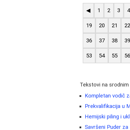
◀
1
2
3
19
20
21
2
36
37
38
3
53
54
55
5
Tekstovi na srodnim
Kompletan vodič za
Prekvalifikacija u
Hemijski piling i u
Savršeni Puder za 