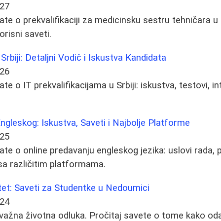
-27
te o prekvalifikaciji za medicinsku sestru tehničara u Sr
orisni saveti.
 Srbiji: Detaljni Vodič i Iskustva Kandidata
-26
e o IT prekvalifikacijama u Srbiji: iskustva, testovi, int
ngleskog: Iskustva, Saveti i Najbolje Platforme
-25
ate o online predavanju engleskog jezika: uslovi rada, 
sa različitim platformama.
tet: Saveti za Studentke u Nedoumici
-24
e važna životna odluka. Pročitaj savete o tome kako oda