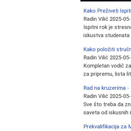
Kako Preživeti Ispit
Radin Vilić
2025-05
Ispitni rok je stre
iskustva studenata k
Kako položiti stručn
Radin Vilić
2025-05
Kompletan vodič za 
za pripremu, lista l
Rad na kruzerima -
Radin Vilić
2025-05
Sve što treba da zna
saveta od iskusnih r
Prekvalifikacija za