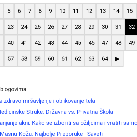
4
5
6
7
8
9
10
11
12
13
14
15
2
23
24
25
26
27
28
29
30
31
32
9
40
41
42
43
44
45
46
47
48
49
6
57
58
59
60
61
62
63
64
▶
 blogovima
 zdravo mršavljenje i oblikovanje tela
 Medicinske Struke: Državna vs. Privatna Škola
klanjanje akni: Kako se izboriti sa ožiljcima i vratiti s
Masnu Kožu: Najbolje Preporuke i Saveti