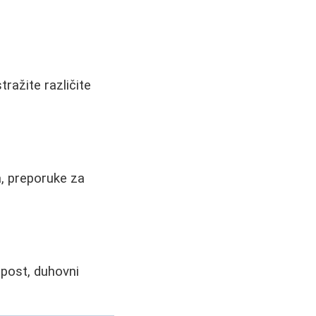
ražite različite
a, preporuke za
 post, duhovni