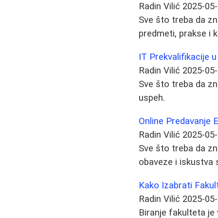
Radin Vilić
2025-05
Sve što treba da zna
predmeti, prakse i k
IT Prekvalifikacije u
Radin Vilić
2025-05
Sve što treba da znat
uspeh.
Online Predavanje E
Radin Vilić
2025-05
Sve što treba da zn
obaveze i iskustva 
Kako Izabrati Fakul
Radin Vilić
2025-05
Biranje fakulteta j