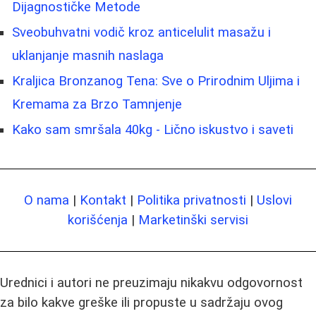
Dijagnostičke Metode
Sveobuhvatni vodič kroz anticelulit masažu i
uklanjanje masnih naslaga
Kraljica Bronzanog Tena: Sve o Prirodnim Uljima i
Kremama za Brzo Tamnjenje
Kako sam smršala 40kg - Lično iskustvo i saveti
O nama
|
Kontakt
|
Politika privatnosti
|
Uslovi
korišćenja
|
Marketinški servisi
Urednici i autori ne preuzimaju nikakvu odgovornost
za bilo kakve greške ili propuste u sadržaju ovog