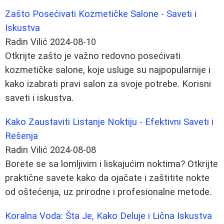
Zašto Posećivati Kozmetičke Salone - Saveti i
Iskustva
Radin Vilić
2024-08-10
Otkrijte zašto je važno redovno posećivati
kozmetičke salone, koje usluge su najpopularnije i
kako izabrati pravi salon za svoje potrebe. Korisni
saveti i iskustva.
Kako Zaustaviti Listanje Noktiju - Efektivni Saveti i
Rešenja
Radin Vilić
2024-08-08
Borete se sa lomljivim i liskajućim noktima? Otkrijte
praktične savete kako da ojačate i zaštitite nokte
od oštećenja, uz prirodne i profesionalne metode.
Koralna Voda: Šta Je, Kako Deluje i Lična Iskustva