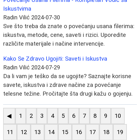
Iskustvima
Radin Vilić
2024-07-30
Sve što treba da znate o povećanju usana filerima:
iskustva, metode, cene, saveti i rizici. Uporedite
različite materijale i načine intervencije.
Kako Se Zdravo Ugojiti: Saveti i Iskustva
Radin Vilić
2024-07-29
Da li vam je teško da se ugojite? Saznajte korisne
savete, iskustva i zdrave načine za povećanje
telesne težine. Pročitajte šta drugi kažu o gojenju.
◀
1
2
3
4
5
6
7
8
9
10
11
12
13
14
15
16
17
18
19