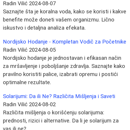
Radin Vilić
2024-08-07
Saznajte šta je koralna voda, kako se koristi i kakve
benefite može doneti vašem organizmu. Lično
iskustvo i detaljna analiza efekata.
Nordijsko Hodanje - Kompletan Vodič za Početnike
Radin Vilić
2024-08-05
Nordijsko hodanje je jednostavan i efikasan način
za mršavljenje i poboljšanje zdravlja. Saznajte kako
pravilno koristiti palice, izabrati opremu i postići
optimalne rezultate.
Solarijumi: Da ili Ne? Različita Mišljenja i Saveti
Radin Vilić
2024-08-02
Različita mišljenja o korišćenju solarijuma:
prednosti, rizici i alternative. Da li je solarijum za
vas ili ne?