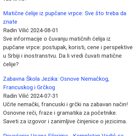
Matične ćelije iz pupčane vrpce: Sve što treba da
znate
Radin Vilić
2024-08-01
Sve informacije o čuvanju matičnih ćelija iz
pupčane vrpce: postupak, koristi, cene i perspektive
u Srbiji i inostranstvu. Da li vredi čuvati matične
ćelije?
Zabavna Škola Jezika: Osnove Nemačkog,
Francuskog i Grčkog
Radin Vilić
2024-07-31
Učite nemački, francuski i grčki na zabavan način!
Osnovne reči, fraze i gramatika za početnike.
Saveti za izgovor i zanimljive činjenice o jezicima.
Povećanje Usana Filerima - Kompletan Vodič sa