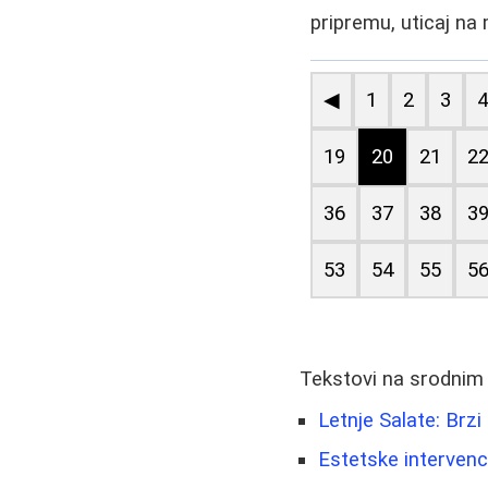
pripremu, uticaj na
◀
1
2
3
19
20
21
2
36
37
38
3
53
54
55
5
Tekstovi na srodnim
Letnje Salate: Brz
Estetske intervenc