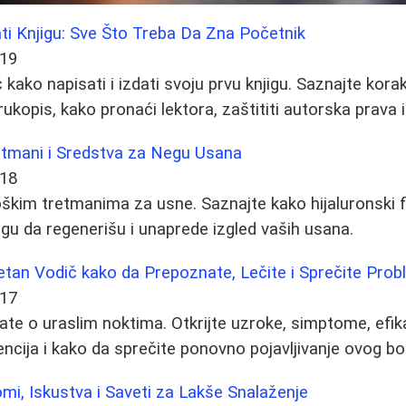
ati Knjigu: Sve Što Treba Da Zna Početnik
-19
ako napisati i izdati svoju prvu knjigu. Saznajte korak
ukopis, kako pronaći lektora, zaštititi autorska prava 
retmani i Sredstva za Negu Usana
-18
oškim tretmanima za usne. Saznajte kako hijaluronski fil
gu da regenerišu i unaprede izgled vaših usana.
etan Vodič kako da Prepoznate, Lečite i Sprečite Pro
-17
ate o uraslim noktima. Otkrijte uzroke, simptome, efik
vencija i kako da sprečite ponovno pojavljivanje ovog b
i, Iskustva i Saveti za Lakše Snalaženje