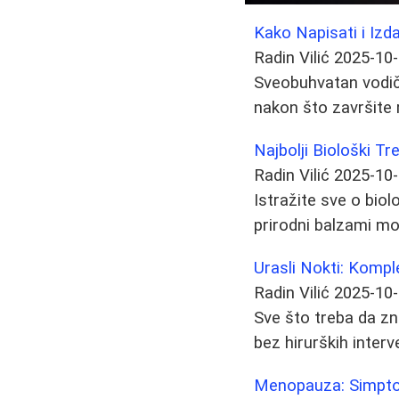
Kako Napisati i Izd
Radin Vilić
2025-10
Sveobuhvatan vodič k
nakon što završite r
Najbolji Biološki T
Radin Vilić
2025-10
Istražite sve o biol
prirodni balzami mo
Urasli Nokti: Kompl
Radin Vilić
2025-10
Sve što treba da zn
bez hirurških inter
Menopauza: Simptom