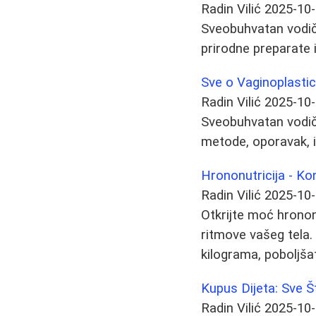
Radin Vilić
2025-10
Sveobuhvatan vodič
prirodne preparate i
Sve o Vaginoplastic
Radin Vilić
2025-10
Sveobuhvatan vodič 
metode, oporavak, i
Hrononutricija - Ko
Radin Vilić
2025-10
Otkrijte moć hronon
ritmove vašeg tela. 
kilograma, poboljšati
Kupus Dijeta: Sve 
Radin Vilić
2025-10