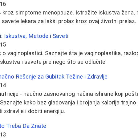
-16
 kroz simptome menopauze. Istražite iskustva žena, 
 savete lekara za lakši prolaz kroz ovaj životni prelaz.
i: Iskustva, Metode i Saveti
-15
o vaginoplastici. Saznajte šta je vaginoplastika, razlo
skustva i savete pre nego što se odlučite.
načno Rešenje za Gubitak Težine i Zdravlje
-14
utricije - naučno zasnovanog načina ishrane koji pošt
Saznajte kako bez gladovanja i brojanja kalorija trajno 
 zdravlje i dobiti energiju.
Što Treba Da Znate
-13