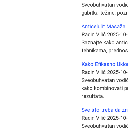
Sveobuhvatan vodič 
gubitka težine, pozi
Anticelulit Masaža
Radin Vilić
2025-10
Saznajte kako antic
tehnikama, prednost
Kako Efikasno Uklon
Radin Vilić
2025-10
Sveobuhvatan vodič 
kako kombinovati pra
rezultata.
Sve što treba da z
Radin Vilić
2025-10
Sveobuhvatan vodič 