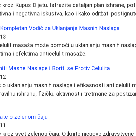
kroz Kupus Dijetu. Istražite detaljan plan ishrane, pot
tivna i negativna iskustva, kao i kako održati postignut
: Kompletan Vodič za Uklanjanje Masnih Naslaga
-13
elulit masaža može pomoći u uklanjanju masnih naslag
ima i efektima anticelulit masaže.
iti Masne Naslage i Boriti se Protiv Celulita
-12
o uklanjanju masnih naslaga i efikasnosti anticelulit m
vilnu ishranu, fizičku aktivnost i tretmane za postizan
nate o zelenom čaju
-11
kroz svet zelenog čaja. Otkrijte njegove zdravstvene p