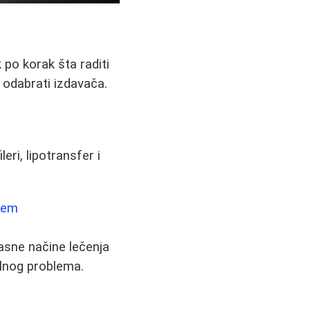
 po korak šta raditi
i odabrati izdavača.
eri, lipotransfer i
blem
asne načine lečenja
olnog problema.