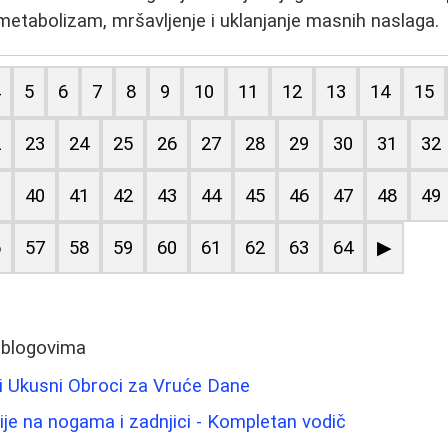
 metabolizam, mršavljenje i uklanjanje masnih naslaga.
4
5
6
7
8
9
10
11
12
13
14
15
2
23
24
25
26
27
28
29
30
31
32
9
40
41
42
43
44
45
46
47
48
49
6
57
58
59
60
61
62
63
64
▶
 blogovima
i i Ukusni Obroci za Vruće Dane
ije na nogama i zadnjici - Kompletan vodič