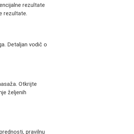
encijalne rezultate
e rezultate.
a. Detaljan vodič o
asaža. Otkrijte
je željenih
rednosti, pravilnu