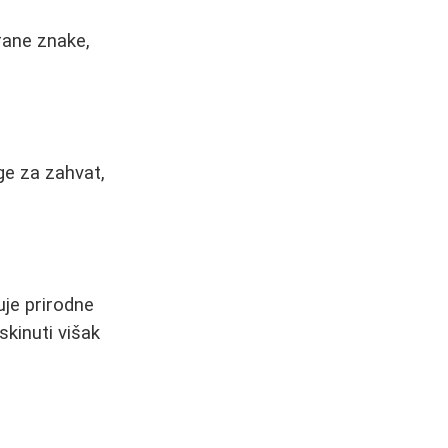
rane znake,
ge za zahvat,
uje prirodne
skinuti višak